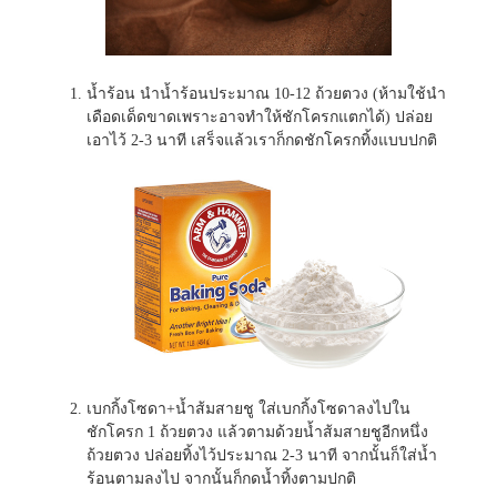
น้ำร้อน นำน้ำร้อนประมาณ 10-12 ถ้วยตวง (ห้ามใช้นำ
เดือดเด็ดขาดเพราะอาจทำให้ชักโครกแตกได้) ปล่อย
เอาไว้ 2-3 นาที เสร็จแล้วเราก็กดชักโครกทิ้งแบบปกติ
เบกกิ้งโซดา+น้ำส้มสายชู ใส่เบกกิ้งโซดาลงไปใน
ชักโครก 1 ถ้วยตวง แล้วตามด้วยน้ำส้มสายชูอีกหนึ่ง
ถ้วยตวง ปล่อยทิ้งไว้ประมาณ 2-3 นาที จากนั้นก็ใส่น้ำ
ร้อนตามลงไป จากนั้นก็กดน้ำทิ้งตามปกติ