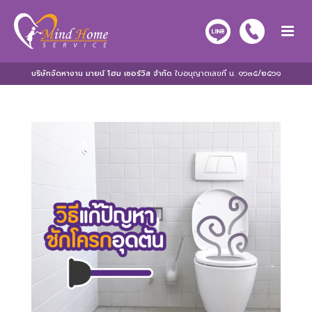
บริษัทจัดหางาน มายน์ โฮม เซอร์วิส จำกัด
ใบอนุญาตเลขที่ น. ๑๖๓๕/๒๕๖๑