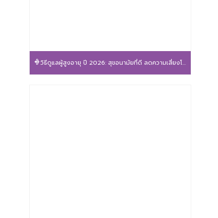
วิธีดูแลผู้สูงอายุ ปี 2026: สุขอนามัยที่ดี ลดความเสี่ยงโรค