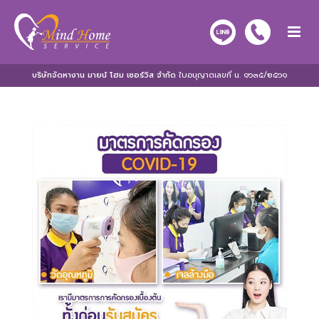
บริษัทจัดหางาน มายน์ โฮม เซอร์วิส จำกัด
ใบอนุญาตเลขที่ น. ๑๖๓๕/๒๕๖๑