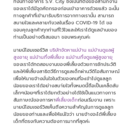
ทั้งนี้ทางอาคาร S.V. City ซึ่งเป็นที่ตั้งของสำนักงาน
ของเราได้มีจุดคัดกรองก่อนเข้าอาคารด้วยแล้ว ฉะนั้น
ทางลูกค้าที่เข้ามารับบริการจากทางเรานั้น สามารถ
สบายใจและคลายกังวลในเรื่อง COVID-19 ได้ ขอ
ขอบคุณลูกค้าทุกท่านที่ไว้ใจและให้เราได้ดูแลบ้านของ
ท่านเป็นอย่างดีเสมอมา ขอบพระคุณค่ะ
มายน์โฮมเซอร์วิส
บริษัทจัดหาแม่บ้าน
แม่บ้านดูแลผู้
สูงอายุ
แม่บ้านกึ่งพี่เลี้ยง
แม่บ้านกึ่งดูแลผู้สูงอายุ
ของเราได้ทดสอบงานของพี่เลี้ยงด้วยการซักประวัติ
และให้พี่เลี้ยงสาธิตวีธีการดูแลเด็กผ่านวีดิโอสัมภาษณ์
เพื่อให้นายจ้างมั่นใจในตัวของคนที่จะเข้าไปดูแลลูก
น้อยของเราได้อย่างสบา่ยใจทั้งหมดนี้ถือเป็นเคล็ดลับ
เล็กๆน้อยๆที่เราได้ยกตัวอย่างได้ใช้เป็นแนวทางการ
สัมภาษณ์ของการหา
พี่เลี้ยงเด็ก
ก่อนเริ่มงาน เพราะ
มายน์โฮมเซอร์วิสเห็นถึงความสำคัญในการดูแลลูก
น้อยของท่านและเพื่อให้แน่ใจว่า นายจ้างจะได้พี่เลี้ยง
เด็กที่ตรงกับความต้องการมากที่สุดค่ะ