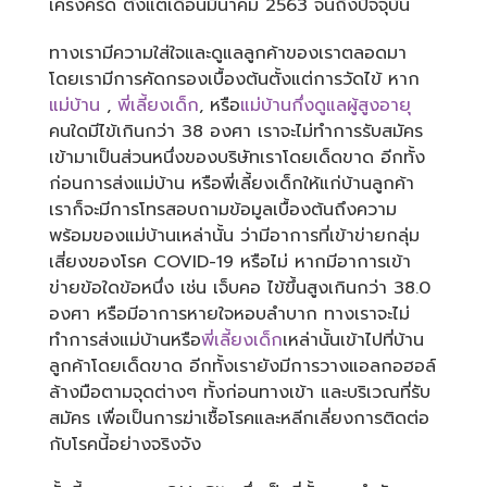
เคร่งครัด ตั้งแต่เดือนมีนาคม 2563 จนถึงปัจจุบัน
ทางเรามีความใส่ใจและดูแลลูกค้าของเราตลอดมา
โดยเรามีการคัดกรองเบื้องต้นตั้งแต่การวัดไข้ หาก
แม่บ้าน
,
พี่เลี้ยงเด็ก
, หรือ
แม่บ้านกึ่งดูแลผู้สูงอายุ
คนใดมีไข้เกินกว่า 38 องศา เราจะไม่ทำการรับสมัคร
เข้ามาเป็นส่วนหนึ่งของบริษัทเราโดยเด็ดขาด อีกทั้ง
ก่อนการส่งแม่บ้าน หรือพี่เลี้ยงเด็กให้แก่บ้านลูกค้า
เราก็จะมีการโทรสอบถามข้อมูลเบื้องต้นถึงความ
พร้อมของแม่บ้านเหล่านั้น ว่ามีอาการที่เข้าข่ายกลุ่ม
เสี่ยงของโรค COVID-19 หรือไม่ หากมีอาการเข้า
ข่ายข้อใดข้อหนึ่ง เช่น เจ็บคอ ไข้ขึ้นสูงเกินกว่า 38.0
องศา หรือมีอาการหายใจหอบลำบาก ทางเราจะไม่
ทำการส่งแม่บ้านหรือ
พี่เลี้ยงเด็ก
เหล่านั้นเข้าไปที่บ้าน
ลูกค้าโดยเด็ดขาด อีกทั้งเรายังมีการวางแอลกอฮอล์
ล้างมือตามจุดต่างๆ ทั้งก่อนทางเข้า และบริเวณที่รับ
สมัคร เพื่อเป็นการฆ่าเชื้อโรคและหลีกเลี่ยงการติดต่อ
กับโรคนี้อย่างจริงจัง