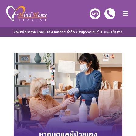
บริษัทจัดหางาน มายน์ โฮม เซอร์วิส จำกัด
ใบอนุญาตเลขที่ น. ๑๖๓๕/๒๕๖๑