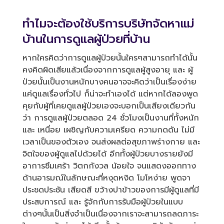
ทำไมจะต้องใช้บริการ
บริษัทจัดหาแม่
บ้าน
ในการดูแลผู้ป่วยที่บ้าน
หากใครคิดว่าการดูแลผู้ป่วยนั้นใครๆสามารถทำได้นั้น
คงคิดผิดเสียแล้วเนื่องจากการดูแลผู้สูงอายุ และ ผู้
ป่วยนั้นเป็นงานหนักบางคนอาจจะคิดว่าเป็นเรื่องง่าย
แค่ดูแลเรื่องทั่วไป ก็น่าจะทำเองได้ แต่หากได้ลองพูด
คุยกับผู้ที่เคยดูแลผู้ป่วยเองจะบอกเป็นเสียงเดียวกัน
ว่า การดูแลผู้ป่วยตลอด 24 ชั่วโมงเป็นงานที่ทั้งหนัก
และ เหนื่อย เผชิญกับความเครียด ความกดดัน ไม่มี
เวลาเป็นของตัวเอง จนส่งผลต่อสุขภาพร่างกาย และ
จิตใจของผู้ดูแลไปด้วยได้ อีกทั้งผู้ป่วยบางรายยังมี
อาการซึมเศร้า วิตกกังวล น้อยใจ จนแสดงออกทาง
ด้านอารมณ์ในลักษณะที่หงุดหงิด โมโหง่าย พูดจา
ประชดประชัน เสียดสี ขว้างปาข้าวของการมีผู้ดูแลที่มี
ประสบการณ์ และ รู้จักกับการรับมือผู้ป่วยในแบบ
ต่างๆนั้นเป็นสิ่งจำเป็นเนื่องจากเราจะสามารถลดภาระ