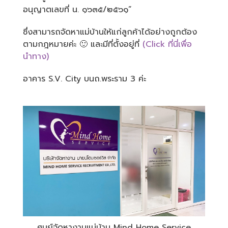
อนุญาตเลขที่ น. ๑๖๓๕/๒๕๖๑”
ซึ่งสามารถจัดหาแม่บ้านให้แก่ลูกค้าได้อย่างถูกต้อง
ตามกฎหมายค่ะ 🙂 และมีที่ตั้งอยู่ที่
(Click ที่นี่เพื่อ
นำทาง)
อาคาร S.V. City บนถ.พระราม 3 ค่ะ
ศูนย์จัดหางานแม่บ้าน Mind Home Service