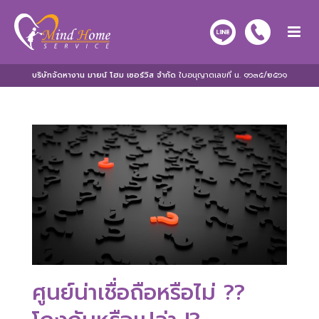
บริษัทจัดหางาน มายน์ โฮม เซอร์วิส จำกัด
ใบอนุญาตเลขที่ น. ๑๖๓๕/๒๕๖๑
ศูนย์น่าเชื่อถือหรือไม่ ??