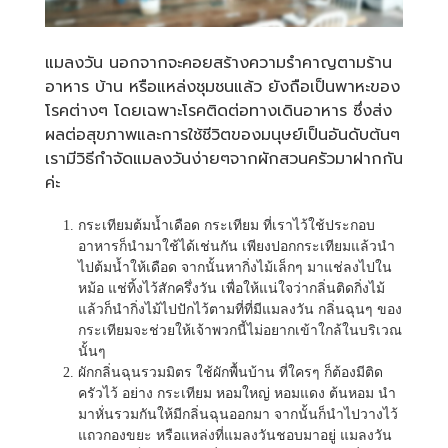
แมลงวัน นอกจากจะคอยสร้างความรำคาญตามร้าน
อาหาร บ้าน หรือแหล่งชุมชนแล้ว ยังถือเป็นพาหะของ
โรคต่างๆ โดยเฉพาะโรคติดต่อทางเดินอาหาร ซึ่งส่ง
ผลต่อสุขภาพและการใช้ชีวิตของมนุษย์เป็นอันดับต้นๆ
เรามีวิธีกำจัดแมลงวันง่ายๆจากผักสวนครัวมาฝากกัน
ค่ะ
กระเทียมต้มน้ำเดือด กระเทียม ที่เราไว้ใช้ประกอบ
อาหารก็นำมาใช้ได้เช่นกัน เพียงปอกกระเทียมแล้วนำ
ไปต้มน้ำให้เดือด จากนั้นหากิ่งไม้เล็กๆ มาแช่ลงไปใน
หม้อ แช่ทิ้งไว้สักครึ่งวัน เพื่อให้แน่ใจว่ากลิ่นติดกิ่งไม้
แล้วก็นำกิ่งไม้ไปปักไว้ตามที่ที่มีแมลงวัน กลิ่นฉุนๆ ของ
กระเทียมจะช่วยให้เจ้าพวกนี้ไม่อยากเข้าใกล้ในบริเวณ
นั้นๆ
ผักกลิ่นฉุนรวมมิตร ใช้ผักพื้นบ้าน ที่ใครๆ ก็ต้องมีติด
ครัวไว้ อย่าง กระเทียม หอมใหญ่ หอมแดง ต้นหอม นำ
มาหั่นรวมกันให้มีกลิ่นฉุนออกมา จากนั้นก็นำไปวางไว้
แถวกองขยะ หรือแหล่งที่แมลงวันชอบมาอยู่ แมลงวัน