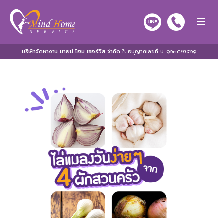
บริษัทจัดหางาน มายน์ โฮม เซอร์วิส จำกัด
ใบอนุญาตเลขที่ น. ๑๖๓๕/๒๕๖๑