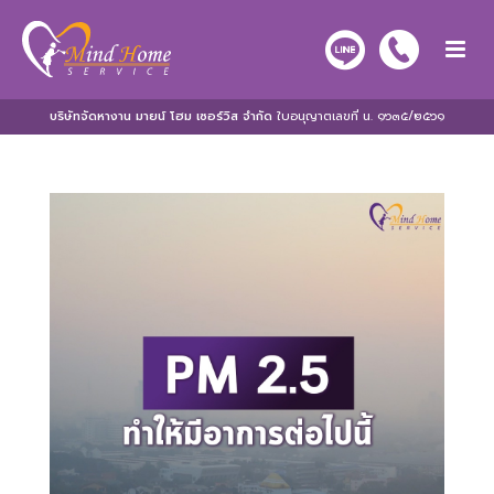
บริษัทจัดหางาน มายน์ โฮม เซอร์วิส จำกัด
ใบอนุญาตเลขที่ น. ๑๖๓๕/๒๕๖๑