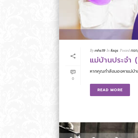
mhs19
faqs
กรก
By
In
Posted
แม่บ้านประจำ 
หากคุณกำลังมองหาแม่บ้า
0
READ MORE