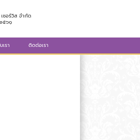
เซอร์วิส จำกัด
/๒๕๖๑
ับเรา
ติดต่อเรา