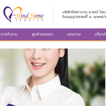
บริษัทจัดหางาน มายน์ โฮม 
ใบอนุญาตเลขที่ น. ๑๖๓๕
นการทำงาน
ลูกค้าของเรา
บทความ
เกี่ยวก