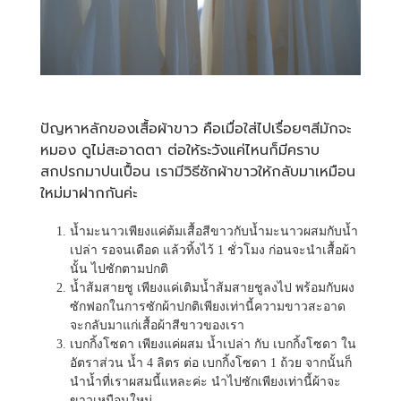
ปัญหาหลักของเสื้อผ้าขาว คือเมื่อใส่ไปเรื่อยๆสีมักจะ
หมอง ดูไม่สะอาดตา ต่อให้ระวังแค่ไหนก็มีคราบ
สกปรกมาปนเปื้อน เรามีวิธีซักผ้าขาวให้กลับมาเหมือน
ใหม่มาฝากกันค่ะ
น้ำมะนาวเพียงแค่ต้มเสื้อสีขาวกับน้ำมะนาวผสมกับน้ำ
เปล่า รอจนเดือด แล้วทิ้งไว้ 1 ชั่วโมง ก่อนจะนำเสื้อผ้า
นั้น ไปซักตามปกติ
น้ำส้มสายชู เพียงแค่เติมน้ำส้มสายชูลงไป พร้อมกับผง
ซักฟอกในการซักผ้าปกติเพียงเท่านี้ความขาวสะอาด
จะกลับมาแก่เสื้อผ้าสีขาวของเรา
เบกกิ้งโซดา เพียงแค่ผสม น้ำเปล่า กับ เบกกิ้งโซดา ใน
อัตราส่วน น้ำ 4 ลิตร ต่อ เบกกิ้งโซดา 1 ถ้วย จากนั้นก็
นำน้ำที่เราผสมนี้แหละค่ะ นำไปซักเพียงเท่านี้ผ้าจะ
ขาวเหมือนใหม่