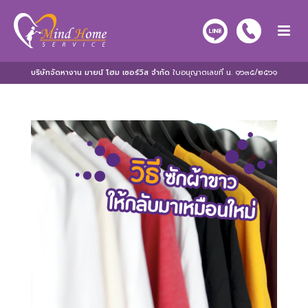
บริษัทจัดหางาน มายน์ โฮม เซอร์วิส จำกัด
ใบอนุญาตเลขที่ น. ๑๖๓๕/๒๕๖๑