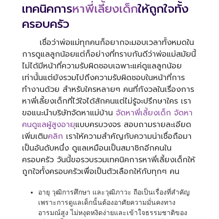
เทคนิคการ
หาพี่เลี้ยงเด็ก
ให้ถูกใจทั้ง
ครอบครัว
เชื่อว่าพ่อแม่ทุกคนก็อยากจะมอบเวลาทั้งหมดใน
การดูแลลูกน้อยแต่ก็อย่างที่ทราบกันดีว่าพ่อแม่สมัยนี้
ไม่ได้มีหน้าที่ความรับผิดชอบเฉพาะแค่ดูแลลูกน้อย
เท่านั้นแต่ยังรวมไปถึงความรับผิดชอบในหน้าที่การ
ทำงานด้วย สำหรับใครหลายๆ คนที่กังวลในเรื่องการ
หาพี่เลี้ยงเด็กที่ไว้ใจได้สักคนแต่ไม่รู้จะปรึกษาใคร เรา
ขอแนะนำบริษัทจัดหาแม่บ้าน
จัดหาพี่เลี้ยงเด็ก
จัดหา
คนดูแลผู้สูงอายุ
แบบครบวงจร สอบถามรายละเอียด
เพิ่มเติม
คลิก
เราให้ความสำคัญกับความน่าเชื่อถือมา
เป็นอันดับหนึ่ง ดูแลเหมือนเป็นสมาชิกอีกคนใน
ครอบครัว วันนี้ขอรวบรวมเทคนิคการหาพี่เลี้ยงเด็กให้
ถูกใจทั้งครอบครัวเพื่อเป็นตัวเลือกให้กับทุกๆ คน
อายุ วุฒิการศึกษา และวุฒิภาวะ ถือเป็นเรื่องที่สำคัญ
เพราะการดูแลเด็กนั้นต้องอาศัยความมั่นคงทาง
อารมณ์สูง ไม่หงุดหงิดง่ายและเข้าใจธรรมชาติของ