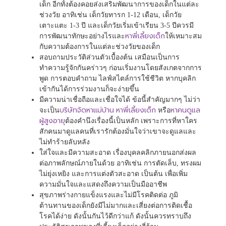
เด็ก อีกทั้งต้องคอยส่งเสริมพัฒนาการของเด็กในแต่ละ
ช่วงวัย อาทิเช่น เด็กวัยทารก 1-12 เดือน, เด็กวัย
เตาะแตะ 1-3 ปี และเด็กวัยเริ่มเข้าเรียน 3-5 ปีควรมี
หาพี่เลี้ยงเด็ก
การพัฒนาทักษะอย่างไรและ
ให้เหมาะสม
กับความต้องการในแต่ละช่วงวัยของเด็ก
สอบถามประวัติส่วนตัวเบื้องต้น เสมือนเป็นการ
ทำความรู้จักกันคร่าวๆ ก่อนเริ่มงานโดยสังเกตจากการ
พูด การตอบคำถาม ไลฟ์สไตล์การใช้ชีวิต หากบุคลิก
เข้ากันได้การร่วมงานก็จะง่ายขึ้น
มีความน่าเชื่อถือและเชื่อใจได้ ข้อนี้สำคัญมากๆ ไม่ว่า
บริษัทจัดหาแม่บ้าน
หาพี่เลี้ยงเด็ก
หาคนดูแล
จะเป็น
หรือ
ผู้สูงอายุ
ต้องคำนึงเรื่องนี้เป็นหลัก เพราะการที่หาใคร
สักคนมาดูแลคนที่เรารักต้องมั่นใจว่าเขาจะดูแลและ
ไม่ทำร้ายลับหลัง
ใส่ใจและมีความสะอาด เรื่องบุคลคลิกภายนอกส่งผล
ต่อภาพลักษณ์ภายในด้วย อาทิเช่น การตัดเล็บ, ทรงผม
ไม่ยุ่งเหยิง และการแต่งตัวสะอาด เป็นต้น เพื่อเพิ่ม
ความมั่นใจและแสดงถึงความเป็นมืออาชีพ
สุขภาพร่างกายแข็งแรงและไม่มีโรคติดต่อ ภูมิ
ต้านทานของเด็กยังมีไม่มากและเสี่ยงต่อการติดเชื้อ
โรคได้ง่าย ดังนั้นกันไว้ดีกว่าแก้ ดังนั้นควรทราบถึง