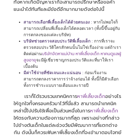
ทั้งหากเกิดปัญหาเราก็จะสามารถปรึกษาหรือขอคำ
แนะนำได้ทันทีและมีข้อดีอีกมากมายดังต่อไปนี้
สามารถเลือกพี่เลี้ยงเด็กได้ด้วยตนเอง :
หากไม่พอใจก็
สามารถเปลี่ยนพี่เลี้ยงเด็กได้ตลอดเวลา (ทั้งนี้ขึ้นอยู่กับ
การตกลงของแต่ละบริษัท)
บริษัทช่วยตรวจสอบประวัติพี่เลี้ยงเด็ก :
การที่เราจะ
ตรวจสอบประวัติใครสักคนนั้นไม่ใช่เรื่องง่าย แต่ถ้าเรา
บริษัทจัดหาแม่บ้าน
หาพี่เลี้ยงเด็ก
หาคนดูแลผู้
ติดต่อผ่าน
สูงอายุ
จะมีผู้เชี่ยวชาญกรองประวัติและที่มาให้เรา
เบื้องต้น
มีค่าใช้จ่ายที่ชัดเจนและแน่นอน :
ก่อนเริ่มงาน
สามารถตกลงราคาการว่าจ้างก่อนได้ ทั้งนี้ก็มีตัวเลือก
ทั้งการชำระแบบรายเดือนและรายปี
เราก็ได้รวบรวมเทคนิคการ
หาพี่เลี้ยงเด็ก
อย่างไร
ให้ถูกใจทั้งครอบครัวมาไว้ที่นี่แล้ว สามารถนำเทคนิค
เหล่านี้ไปปรับใช้เพื่อเป็นส่วนหนึ่งในการ
หาพี่เลี้ยงเด็ก
ให้ตรงกับความต้องการมากที่สุด เพราะอย่างที่กล่าว
ไปข้างต้นเด็กในแต่ละช่วงวัยมีพัฒนาการที่แตกต่าง
กัน ดังนั้นก็ควรเฟ้นหาพี่เลี้ยงเด็กที่จะเข้ามาตอบโจทย์