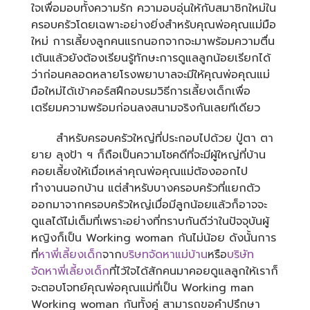
ใจเพื่อมอบทั้งความรัก ความอบอุ่นให้กับสมาชิกใหม่ใน
ครอบครัวโดยเฉพาะอย่างยิ่งสำหรับคุณพ่อคุณแม่มือ
ใหม่ การเลี้ยงลูกคนแรกนอกจากจะมาพร้อมความตื่น
เต้นแล้วยังต้องเรียนรู้ทักษะการดูแลลูกน้อยเรียกได้
ว่าก่อนคลอดหลายโรงพยาบาลจะมีให้คุณพ่อคุณแม่
มือใหม่ได้เข้าคอร์สฝึกอบรมวิธีการเลี้ยงเด็กเพื่อ
เตรียมความพร้อมก่อนลงสนามจริงกันเลยทีเดียว
สำหรับครอบครัวใหญ่ที่ประกอบไปด้วย ปู่ตา ตา
ยาย ลุงป้า ฯ ก็ถือเป็นความโชคดีที่จะมีผู้ใหญ่ที่บ้าน
คอยเลี้ยงให้เมื่อเหล่าคุณพ่อคุณแม่ต้องออกไป
ทำงานนอกบ้าน แต่สำหรับบางครอบครัวที่แยกตัว
ออกมาจากครอบครัวใหญ่เมื่อมีลูกน้อยแล้วก็อาจจะ
ดูแลได้ไม่เต็มที่เพราะอย่างที่ทราบกันดีว่าในปัจจุบันผู้
หญิงก็เป็น Working woman กันไม่น้อย ดังนั้นการ
ที่
หาพี่เลี้ยงเด็ก
จาก
บริษทจัดหาแม่บ้าน
หรือ
บริษัท
จัดหาพี่เลี้ยงเด็ก
ที่ไว้ใจได้สักคนมาคอยดูแลลูกให้เราก็
จะตอบโจทย์คุณพ่อคุณแม่ที่เป็น Working man
Working woman กันทั้งคู่ สามารถขอคำปรึกษา