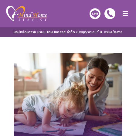
บริษัทจัดหางาน มายน์ โฮม เซอร์วิส จำกัด
ใบอนุญาตเลขที่ น. ๑๖๓๕/๒๕๖๑