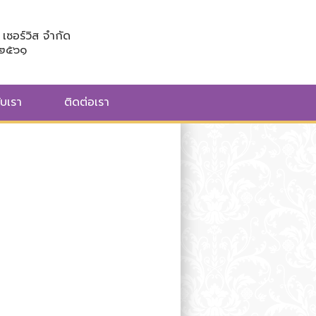
เซอร์วิส จำกัด
/๒๕๖๑
ับเรา
ติดต่อเรา