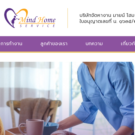
บริษัทจัดหางาน มายน์ โฮม 
ใบอนุญาตเลขที่ น. ๑๖๓๕
นการทำงาน
ลูกค้าของเรา
บทความ
เกี่ยวก