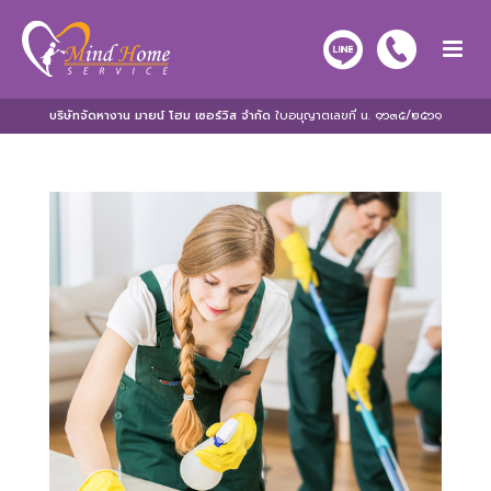
บริษัทจัดหางาน มายน์ โฮม เซอร์วิส จำกัด
ใบอนุญาตเลขที่ น. ๑๖๓๕/๒๕๖๑