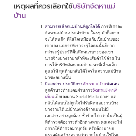
เหตุผลที่ควรเลือกใช้
บริษัทจัดหาแม่
บ้าน
สามารถเลือกแม่บ้านที่ถูกใจได้
การที่เราจะ
จัดหาแม่บ้านประจำบ้าน ใครๆ มักก็อยาก
จะได้คนดีๆ ที่ใส่ใจเหมือนกับเป็นบ้านของ
เขาเอง แต่การที่เราจะรู้ใจคนนั้นก็ยาก
กว่าจะรู้ประวัติตื้นลึกหนาบางของเขา
นายจ้างบางรายกลัวที่จะเสียค่าใช้จ่าย ใน
การให้บริษัทจัดหาแม่บ้าน-หาพี่เลี้ยงเด็ก
ดูแลให้ สุดท้ายกลับได้โจรในคราบแม่บ้าน
มาซะอย่างนั้น
จัดหาแม่บ้าน
มีเอกสาร ประวัติการ
ชัดเจน
จัดหาแม่-หาพี่
ลูกค้าบางท่านเคยผ่านการ
เลี้ยง
เด็กเองผ่าน Social Media ต่างๆ แต่
กลับได้แบบไม่ถูกใจไม่รับผิดชอบงานบ้าง
บางรายได้แม่บ้านต่างด้าวแบบไม่มี
เอกสารอย่างถูกต้อง ซ้ำร้ายไปกว่านั้นเป็นผู้
ที่ตำรวจต้องการตัวอีกต่างหาก คุณคงจะไม่
อยากให้ตำรวจมาบุกจับ หรือต้องมาขอ
ตรวจค้นสร้างความวุ่นวายในบ้านใช่ไหม