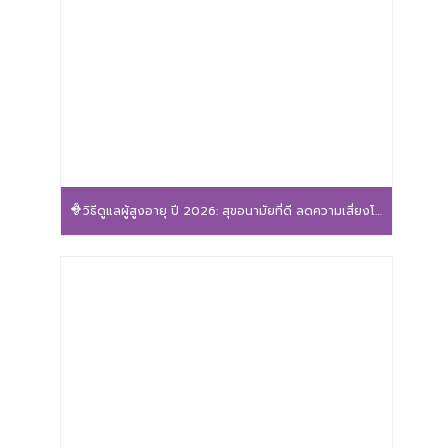
วิธีดูแลผู้สูงอายุ ปี 2026: สุขอนามัยที่ดี ลดความเสี่ยงโรค