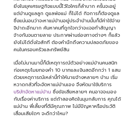
ยิ่งในยุคเศรษฐกิจแบบนี้ไว้ใจใครก็ลำบาก ครั้นจะอยู่
แต่บ้านดูแลลูก ดูแลพ่อแม่ ก็ไม่ได้ กิจการก็ต้องดูแล
ซึ่งแน่นอนว่าจะหาแม่บ้านอยู่ประจำบ้านนั้นก็มีค่าใช้จ่าย
จิปาถะอีกมาก ค้นหาคนที่ถูกใจกว่าจะเจอทำสัญญา
จ้างกันจนตายลาย ประกาศผ่านช่องทางต่างๆ ก็แล้ว
ยังไม่ได้ดั่งใจสักที ต้องคำนึกถึงความปลอดภัยของ
คนในครอบครัวและทรัพย์สิน
เมื่อไม่นานมานี้ก็มีเหตุการณ์ตัวอย่างแม่บ้านคนสนิท
ก่อเหตุขโมยทองคำ 10 บาทและเงินสดอีกกว่า 1 แสน
ด้วยเหตุการณ์เหล่านี้ทำให้นายจ้างหลายๆ บ้าน เริ่ม
หวาดกลัวที่จะจัดหาแม่บ้านเอง จึงหัดมาใช้บริการ
บริษัทจัดหาแม่บ้าน
ซึ่งข้อเสียหลายๆ คนอาจจะมอง
กับเรื่องค่าบริการ แต่ถ้าลองคิดในมุมกลับการ คุณได้
แม่บ้าน พี่เลี้ยงที่ดีมีคุณภาพ ไม่มีปัญหาหรือประวัติ
เสื่อมเสียใดๆ จะดีกว่าไหม?