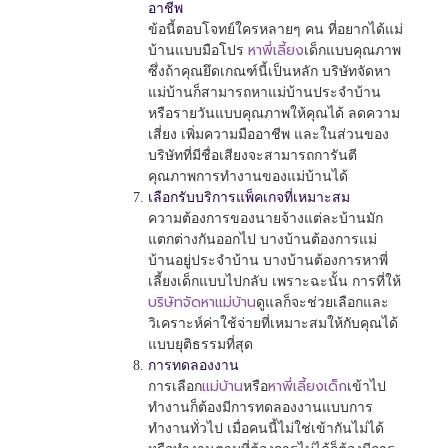
อาชีพ
ข้อนี้ตอบโจทย์ใครหลายๆ คน ที่อยากได้แม่
หาพี่เลี้ยง
บ้านแบบมือโปร
เด็กแบบคุณภาพ
ซึ่งถ้าคุณยึดเกณฑ์นี้เป็นหลัก บริษัทจัดหา
แม่บ้านก็สามารถหาแม่บ้านประจำบ้าน
หรือรายวันแบบคุณภาพให้คุณได้ ลดความ
เสี่ยง เพิ่มความมืออาชีพ และในส่วนของ
บริษัทที่มีชื่อเสียงจะสามารถการันตี
คุณภาพการทำงานของแม่บ้านได้
เลือกรับบริการแพ็คเกจที่เหมาะสม
ความต้องการของนายจ้างแต่ละบ้านมัก
แตกต่างกันออกไป บางบ้านต้องการแม่
บ้านอยู่ประจำบ้าน บางบ้านต้องการหาพี่
เลี้ยงเด็กแบบไปกลับ เพราะฉะนั้น การที่ให้
บริษัทจัดหาแม่บ้าน
ดูแลก็จะช่วยเลือกและ
วิเคราะห์ค่าใช้จ่ายที่เหมาะสมให้กับคุณได้
แบบยุติธรรมที่สุด
การทดลองงาน
แม่บ้าน
หาพี่เลี้ยงเด็ก
การเลือก
หรือ
เข้าไป
ทำงานก็ต้องมีการทดลองงานแบบการ
ทำงานทั่วไป เมื่อคนนี้ไม่ใช่เข้ากันไม่ได้