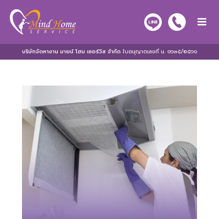
บริษัทจัดหางาน มายน์ โฮม เซอร์วิส จำกัด
ใบอนุญาตเลขที่ น. ๑๖๓๕/๒๕๖๑