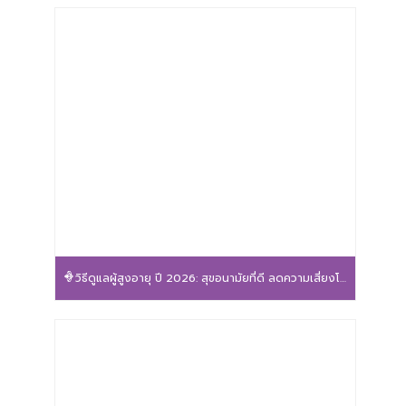
วิธีดูแลผู้สูงอายุ ปี 2026: สุขอนามัยที่ดี ลดความเสี่ยงโรค