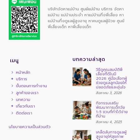
บริษัทจัดหาแม่บ้าน
ศูนย์แม่บ้าน บริการ
จัดหา
แม่บ้าน
แม่บ้านประจำ
หาแม่บ้านกึ่งพี่เลี้ยง
หา
แม่บ้านกึ่งดูแลผู้สูงอายุ
หาคนดูแลผู้ป่วย
ศูนย์
พี่เลี้ยงเด็ก
หาพี่เลี้ยงเด็ก
บทความล่าสุด
เมนู
วิธีดูคุณสมบัติพี่
หน้าหลัก
เลี้ยงที่ดีในปี
2026: คู่มือเลือกผู้
บริการ
ช่วยดูแลลูกน้อยให้
ขั้นตอนการทำงาน
ปลอดภัยและอุ่นใจ
ลูกค้าของเรา
สิงหาคม 3, 2026
บทความ
กิจกรรมเสริม
เกี่ยวกับเรา
พัฒนาการเด็กวัย
1-5 ขวบที่ทำได้ง่าย
ติดต่อเรา
ที่บ้าน
สิงหาคม 4, 2025
นโยบายความเป็นส่วนตัว
เคล็ดลับการดูแลผู้
สูงอายุให้สุขภาพ