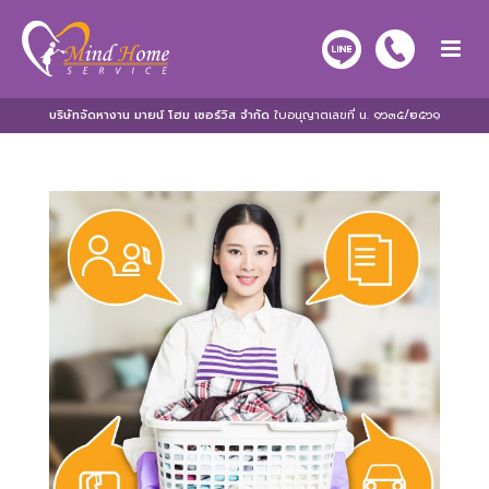
บริษัทจัดหางาน มายน์ โฮม เซอร์วิส จำกัด
ใบอนุญาตเลขที่ น. ๑๖๓๕/๒๕๖๑