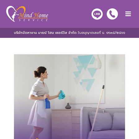
บริษัทจัดหางาน มายน์ โฮม เซอร์วิส จำกัด
ใบอนุญาตเลขที่ น. ๑๖๓๕/๒๕๖๑